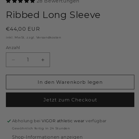
28 Bewertungen
Ribbed Long Sleeve
Normaler Preis
€44,00 EUR
inkl. MwSt. zzgl. Versandkosten
Anzahl
Anzahl
Verringere die Menge für Ribbed Long Sleeve | But
Erhöhe die Menge für Ribbed Long Slee
In den Warenkorb legen
Jetzt zum Checkout
Abholung bei
VIGOR athletic wear
verfügbar
Gewöhnlich fertig in 24 Stunden
Shop-Informationen anzeigen