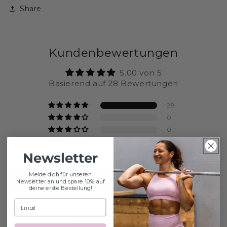
Share
Kundenbewertungen
5.00 von 5
Basierend auf 28 Bewertungen
28
0
0
0
Newsletter
0
Melde dich für unseren
Bewertung schreiben
Newsletter an und spare 10% auf
deine erste Bestellung!
Sort by