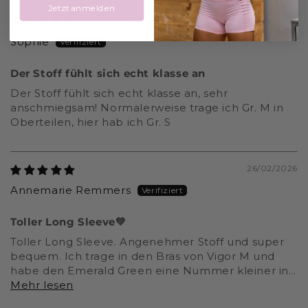
Jetzt anmelden
06/07/2026
Sophie
Der Stoff fühlt sich echt klasse an
Der Stoff fühlt sich echt klasse an, sehr
anschmiegsam! Normalerweise trage ich Gr. M in
Oberteilen, hier hab ich Gr. S
26/02/2026
Annemarie Remmers
Toller Long Sleeve💚
Toller Long Sleeve. Angenehmer Stoff und super
bequem. Ich trage in den Bras von Vigor M und
habe den Emerald Green eine Nummer kleiner in...
Mehr lesen