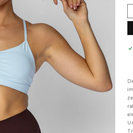
De
im
ze
ra
ei
Un
T