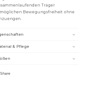
usammenlaufenden Träger
rmöglichen Bewegungsfreiheit ohne
inzuengen.
genschaften
terial & Pflege
rößen
Share