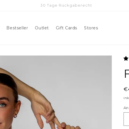
Verschlüsselter Zahlungsverkehr
Bestseller
Outlet
Gift Cards
Stores
N
€
in
An
An