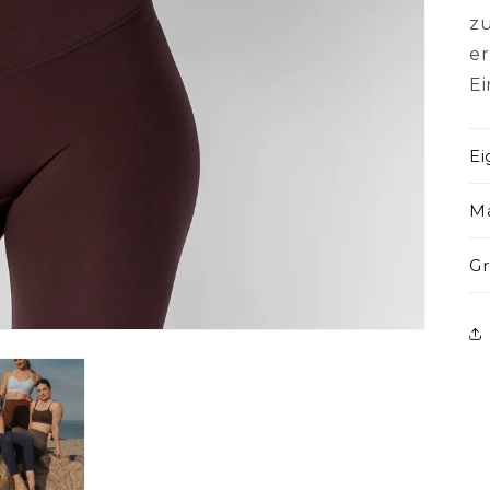
z
e
E
Ei
Ma
G